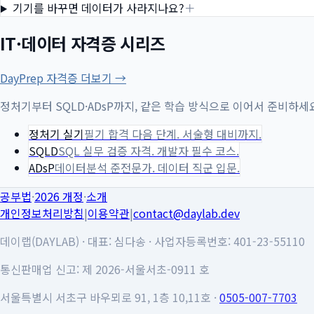
기기를 바꾸면 데이터가 사라지나요?
＋
IT·데이터 자격증 시리즈
DayPrep 자격증 더보기 →
정처기부터 SQLD·ADsP까지, 같은 학습 방식으로 이어서 준비하세
정처기 실기
필기 합격 다음 단계. 서술형 대비까지.
SQLD
SQL 실무 검증 자격. 개발자 필수 코스.
ADsP
데이터분석 준전문가. 데이터 직군 입문.
공부법
·
2026 개정
·
소개
개인정보처리방침
|
이용약관
|
contact@daylab.dev
데이랩(DAYLAB)
·
대표: 심다송
·
사업자등록번호: 401-23-55110
통신판매업 신고: 제 2026-서울서초-0911 호
서울특별시 서초구 바우뫼로 91, 1층 10,11호
·
0505-007-7703