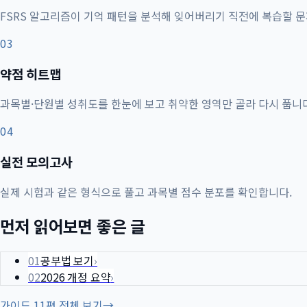
FSRS 알고리즘이 기억 패턴을 분석해 잊어버리기 직전에 복습할 
03
약점 히트맵
과목별·단원별 성취도를 한눈에 보고 취약한 영역만 골라 다시 풉니다
04
실전 모의고사
실제 시험과 같은 형식으로 풀고 과목별 점수 분포를 확인합니다.
먼저 읽어보면 좋은 글
01
공부법 보기
›
02
2026 개정 요약
›
가이드 11편 전체 보기
→